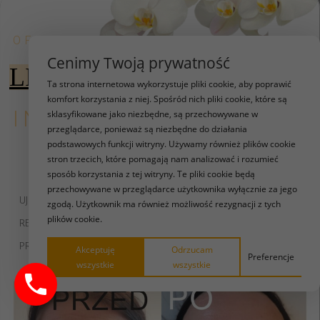
OFERTA
Cenimy Twoją prywatność
LIFTING
BEZ SKALPELA
Ta strona internetowa wykorzystuje pliki cookie, aby poprawić
komfort korzystania z niej. Spośród nich pliki cookie, które są
INNARI
sklasyfikowane jako niezbędne, są przechowywane w
przeglądarce, ponieważ są niezbędne do działania
podstawowych funkcji witryny. Używamy również plików cookie
EFEKTY
stron trzecich, które pomagają nam analizować i rozumieć
sposób korzystania z tej witryny. Te pliki cookie będą
przechowywane w przeglądarce użytkownika wyłącznie za jego
UJĘDRNIA CIAŁO
zgodą. Użytkownik ma również możliwość rezygnacji z tych
plików cookie.
REDUKUJE ZMARSZCZKI
PRZYWRACA MŁODSZY ATRAKCYJNY WYGLĄD!
Akceptuję
Odrzucam
Preferencje
wszystkie
wszystkie