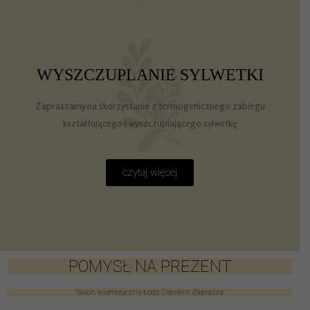
WYSZCZUPLANIE SYLWETKI
Zapraszamy na skorzystanie z termogenicznego zabiegu
kształtującego i wyszczuplającego sylwetkę
czytaj więcej
POMYSŁ NA PREZENT
Salon kosmetyczny Łódź Diament Zaprasza