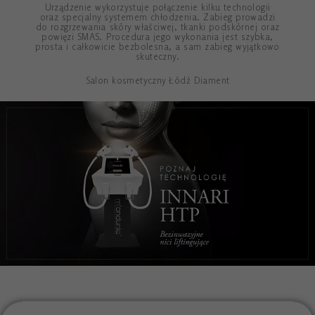
Urządzenie wykorzystuje połączenie kilku technologii
oraz specjalny systemem chłodzenia. Zabieg prowadzi
do rozgrzewania skóry właściwej, tkanki podskórnej oraz
powięzi SMAS. Procedura jego wykonania jest szybka,
prosta i całkowicie bezbolesna, a sam zabieg wyjątkowo
skuteczny.
Salon kosmetyczny Łódź Diament