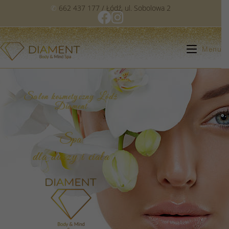
✆
662 437 177
/ Łódź, ul. Sobolowa 2
Menu
Salon kosmetyczny Łódź
Diament
Spa
dla duszy i ciała