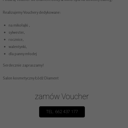
Realizujemy Vouchery dedykowane:
na mikołajki ,
sylwester,
rocznice,
walentynki,
dla panny młodej
Serdecznie zapraszamy!
Salon kosmetyczny Łódź Diament
zamów Voucher
TEL. 662 437 177