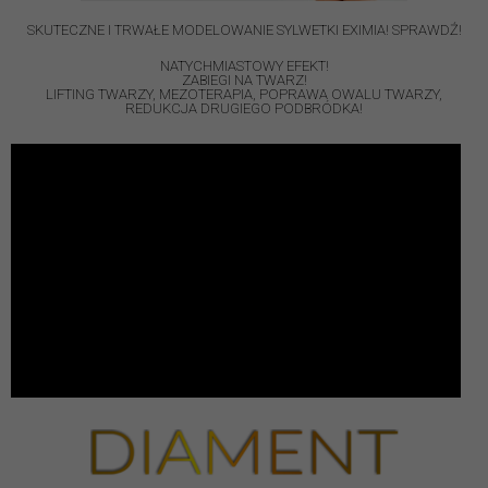
SKUTECZNE I TRWAŁE MODELOWANIE SYLWETKI EXIMIA! SPRAWDŹ!
NATYCHMIASTOWY EFEKT!
ZABIEGI NA TWARZ!
LIFTING TWARZY, MEZOTERAPIA, POPRAWA OWALU TWARZY,
REDUKCJA DRUGIEGO PODBRÓDKA!