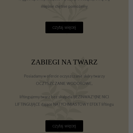
mięśnie chętnie pomożemy
czytaj więcej
ZABIEGI NA TWARZ
Posiadamy w ofercie oczyszczanie skóry twarzy
OCZYSZCZANIE WODOROWE,
liftingujemy twarz bez skalpela BEZINWAZYJNE NICI
LIFTINGUJĄCE dające NATYCHMIASTOWY EFEKT liftingu
czytaj więcej