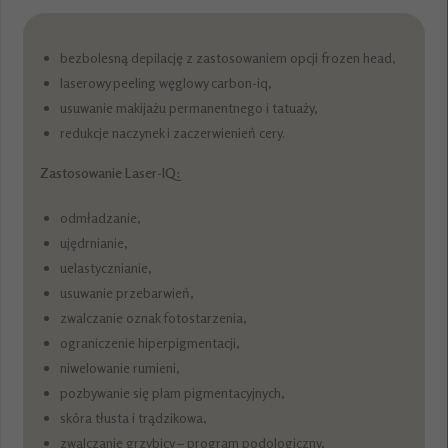
bezbolesną depilację z zastosowaniem opcji frozen head,
laserowy peeling węglowy carbon-iq,
usuwanie makijażu permanentnego i tatuaży,
redukcje naczynek i zaczerwienień cery.
Zastosowanie Laser-IQ:
odmładzanie,
ujędrnianie,
uelastycznianie,
usuwanie przebarwień,
zwalczanie oznak fotostarzenia,
ograniczenie hiperpigmentacji,
niwelowanie rumieni,
pozbywanie się plam pigmentacyjnych,
skóra tłusta i trądzikowa,
zwalczanie grzybicy – program podologiczny,