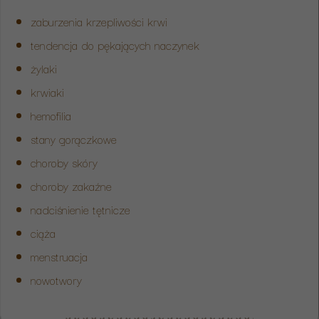
zaburzenia krzepliwości krwi
tendencja do pękających naczynek
żylaki
krwiaki
hemofilia
stany gorączkowe
choroby skóry
choroby zakaźne
nadciśnienie tętnicze
ciąża
menstruacja
nowotwory