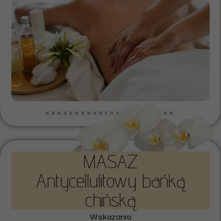
MASAŻ
Antycellulitowy bańką
chińską
Wskazania