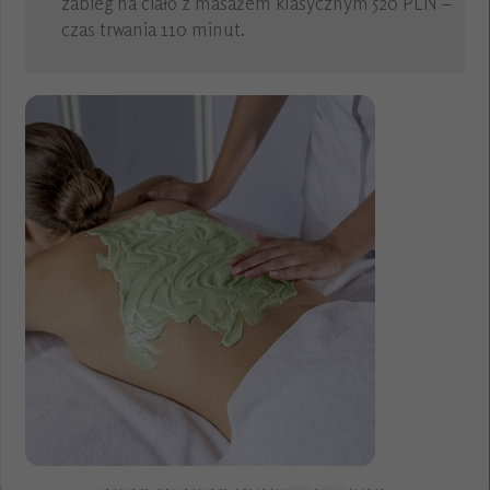
zabieg na ciało z masażem klasycznym 520 PLN –
czas trwania 110 minut.