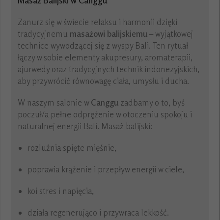
Masaż Balijski w Canggu
Zanurz się w świecie relaksu i harmonii dzięki
tradycyjnemu
masażowi balijskiemu
– wyjątkowej
technice wywodzącej się z wyspy Bali. Ten rytuał
łączy w sobie elementy akupresury, aromaterapii,
ajurwedy oraz tradycyjnych technik indonezyjskich,
aby przywrócić równowagę ciała, umysłu i ducha.
W naszym salonie w
Canggu
zadbamy o to, byś
poczuł/a pełne odprężenie w otoczeniu spokoju i
naturalnej energii Bali. Masaż balijski:
rozluźnia spięte mięśnie,
poprawia krążenie i przepływ energii w ciele,
koi stres i napięcia,
działa regenerująco i przywraca lekkość.