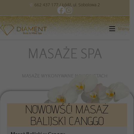
✆
662 437 177
/ Łódź, ul. Sobolowa 2
Menu
MASAŻE SPA
MASAŻE WYKONYWANE NA KOBIETACH
NOWOWŚĆ! MASAŻ
BALIJSKI CANGGO