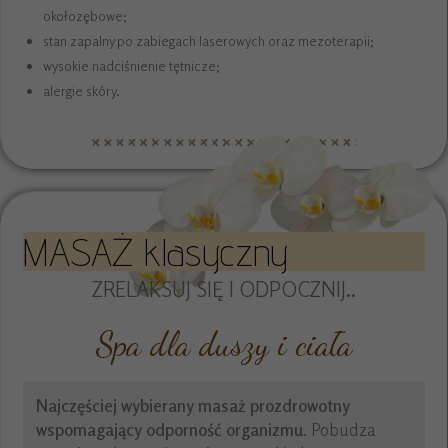
okołozębowe;
stan zapalny po zabiegach laserowych oraz mezoterapii;
wysokie nadciśnienie tętnicze;
alergie skóry.
MASAŻ klasyczny
ZRELAKSUJ SIĘ I ODPOCZNIJ..
Spa dla duszy i ciała
Najczęściej wybierany masaż prozdrowotny
wspomagający odporność organizmu
. Pobudza