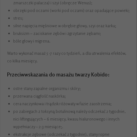
zmarszczki palacza) i szyi (obręcze Wenus);
obrzęki pod oczami (worki pod oczami) oraz opadające powieki;
stres;
silne napięcia mięśniowe w obrębie głowy, szyi oraz karku;
bruksizm – zaciskanie zębów i zgrzytanie zębami;
bóle głowy i migrena.
Warto wykonać masaż 5 -7 razy co tydzień, a dla utrwalenia efektów,
co kilka miesięcy.
Przeciwwskazania do masażu twarzy Kobido:
ostre stany zapalne organizmu i skóry;
przerwana ciągłość naskórka;
cera naczynkowa i trądzik różowaty w fazie zaostrzenia;
po zabiegach z toksyną botulinową należy odczekać 2 tygodnie,
nici liftingujących – 6 miesięcy, kwasu hialuronowego i innych
wypełniaczy – 2-3 miesiące;.
ekstrakcje zębowe (odczekać 2 tygodnie), stany ropne