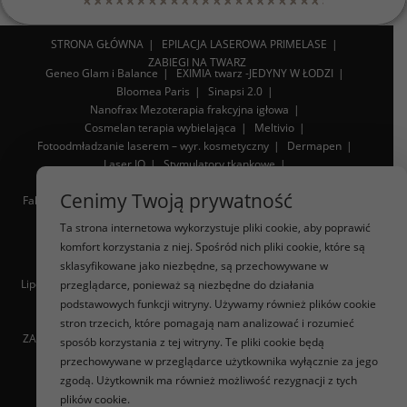
STRONA GŁÓWNA
EPILACJA LASEROWA PRIMELASE
ZABIEGI NA TWARZ
Geneo Glam i Balance
EXIMIA twarz -JEDYNY W ŁODZI
Bloomea Paris
Sinapsi 2.0
Nanofrax Mezoterapia frakcyjna igłowa
Cosmelan terapia wybielająca
Meltivio
Fotoodmładzanie laserem – wyr. kosmetyczny
Dermapen
Laser IQ
Stymulatory tkankowe
Diamentowy endermomasaż twarzy
Lipoliza iniekcyjna
Cenimy Twoją prywatność
Fala uderzeniowa STORZ
RF Mikroigłowa Infinite
Sonoforeza
Toksyna botulinowa
Volumetiq
Ta strona internetowa wykorzystuje pliki cookie, aby poprawić
komfort korzystania z niej. Spośród nich pliki cookie, które są
WYSZCZUPLANIE SYLWETKI
sklasyfikowane jako niezbędne, są przechowywane w
Liposukcja
Innari sylwetka, zmniejszenie cellulitu
Lipoliza iniekcyjna
Sauna karbonowa
Fala uderzeniowa Storz
przeglądarce, ponieważ są niezbędne do działania
Eximia – jedyny w Łodzi
podstawowych funkcji witryny. Używamy również plików cookie
stron trzecich, które pomagają nam analizować i rozumieć
ZABIEGI NA SKÓRĘ GŁOWY
Masaż głowy
Mezoterapia skóry głowy
sposób korzystania z tej witryny. Te pliki cookie będą
przechowywane w przeglądarce użytkownika wyłącznie za jego
USUWANIE WŁÓKNIAKÓW
SŁOWNIK
SPA MASAŻE
zgodą. Użytkownik ma również możliwość rezygnacji z tych
plików cookie.
PIELĘGNACJA W SEZONACH