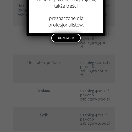
także treści
Uda - połowa powierzchni
1 zabieg 600 zł /
(tylna lub przednia /
pakiet 6
wewnętrzna lub zewnętrzna)
zabiegów 2200
preznaczone dla
zł
profesjonalistów.
Uda całe
1 zabieg 900 zł /
pakiet 6
ROZUMIEM
zabiegów 3400
zł
Uda całe + pośladki
1 zabieg 1200 zł /
pakiet 6
zabiegów 4600
zł
Kolana
1 zabieg 400 zł /
pakiet 6
zabiegów 1500 zł
Łydki
1 zabieg 450zł /
pakiet 6
zabiegów 1600zł