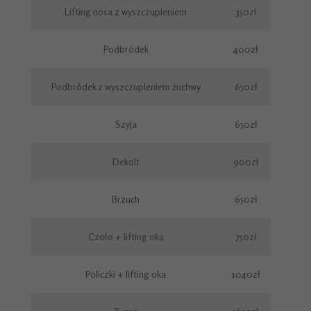
Lifting nosa z wyszczupleniem
350zl
Podbródek
400zł
Podbródek z wyszczupleniem żuchwy
650zł
Szyja
650zł
Dekolt
900zł
Brzuch
650zł
Czoło + lifting oka
750zł
Policzki + lifting oka
1040zł