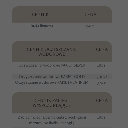
CENNIK
CENA
Infuzja tlenowa
150zł
CENNIK OCZYSZCZANIE
CENA
WODOROWE
Oczyszczanie wodorowe PAKIET SILVER
180zł
Oczyszczanie wodorowe PAKIET GOLD
300zł
Oczyszczanie wodorowe PAKIET PLATINUM
370zł
CENNIK ZABIEGI
CENA
WYSZCZUPLAJĄCE
Zabieg na jedną partie ciała z peelingiem
180zł
(brzuch, pośladki lub nogi )