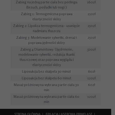
Zabieg na jedną partie ciała bez peelingu
160zł
(brzuch, pośladki lub nogi )
Zabieg 1: Termogeniczna poprawa
250zł
elastyczności skóry
Zabieg 2: Lipoliza termogeniczna - usunięcie
250zł
nadmiaru tłuszczu
Zabieg 3: Modelowanie sylwetki, drenaż i
250zł
poprawa jędrności skóry
Zabieg 4 Diamentowy: Ujędrnienie,
320zł
modelowanie sylwetki, redukcja tkanki
tłuszczowej oraz poprawa wyglądu i
elastyczności skóry
Liposukcja bez skalpela 30 minut
60zł
Liposukcja bez skalpela 60 minut
120zł
Masaż próżniowy na wybrana partie ciała 30
60zł
min
Masaż próżniowy na wybrana partie ciała 60
120zł
min
STRONA GŁÓWNA
EPILACJA LASEROWA PRIMELASE