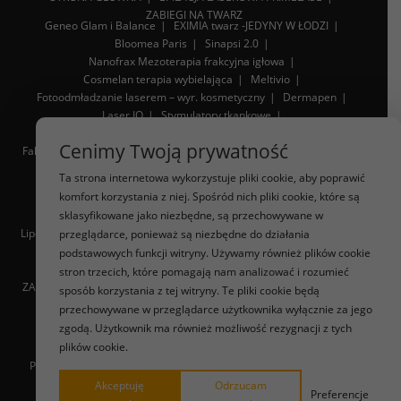
ZABIEGI NA TWARZ
Geneo Glam i Balance
EXIMIA twarz -JEDYNY W ŁODZI
Bloomea Paris
Sinapsi 2.0
Nanofrax Mezoterapia frakcyjna igłowa
Cosmelan terapia wybielająca
Meltivio
Fotoodmładzanie laserem – wyr. kosmetyczny
Dermapen
Laser IQ
Stymulatory tkankowe
Diamentowy endermomasaż twarzy
Lipoliza iniekcyjna
Cenimy Twoją prywatność
Fala uderzeniowa STORZ
RF Mikroigłowa Infinite
Sonoforeza
Toksyna botulinowa
Volumetiq
Ta strona internetowa wykorzystuje pliki cookie, aby poprawić
komfort korzystania z niej. Spośród nich pliki cookie, które są
WYSZCZUPLANIE SYLWETKI
Liposukcja
sklasyfikowane jako niezbędne, są przechowywane w
Innari sylwetka, zmniejszenie cellulitu
Lipoliza iniekcyjna
Sauna karbonowa
Fala uderzeniowa Storz
przeglądarce, ponieważ są niezbędne do działania
Eximia – jedyny w Łodzi
podstawowych funkcji witryny. Używamy również plików cookie
stron trzecich, które pomagają nam analizować i rozumieć
ZABIEGI NA SKÓRĘ GŁOWY
Masaż głowy
Mezoterapia skóry głowy
sposób korzystania z tej witryny. Te pliki cookie będą
przechowywane w przeglądarce użytkownika wyłącznie za jego
USUWANIE WŁÓKNIAKÓW
SŁOWNIK
SPA MASAŻE
zgodą. Użytkownik ma również możliwość rezygnacji z tych
plików cookie.
PIELĘGNACJA W SEZONACH
PIELĘGNACKA SKÓRY NACZYNKOWEJ
ELEKTROSTYMULACJA
VOUCHER
CENNIK
BLOG
KONTAKT
Akceptuję
Odrzucam
Preferencje