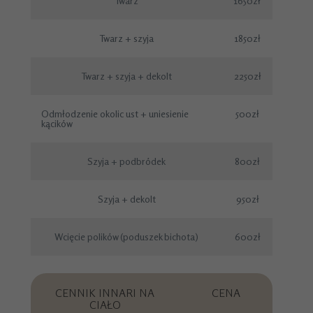
Twarz
1650zł
Twarz + szyja
1850zł
Twarz + szyja + dekolt
2250zł
Odmłodzenie okolic ust + uniesienie
500zł
kącików
Szyja + podbródek
800zł
Szyja + dekolt
950zł
Wcięcie polików (poduszek bichota)
600zł
CENNIK INNARI NA
CENA
CIAŁO