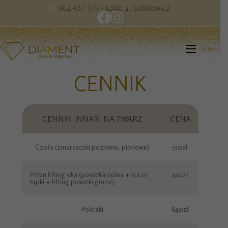
✆
662 437 177
/ Łódź, ul. Sobolowa 2
Menu
CENNIK
CENNIK INNARI NA TWARZ
CENA
Czoło (zmarszczki poziome, pionowe)
550zł
Pełen lifting oka (powieka dolna + kurze
450zł
łapki + lifting powieki górnej
Policzki
840zł