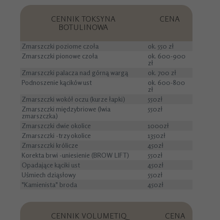
CENNIK TOKSYNA
CENA
BOTULINOWA
Zmarszczki poziome czoła
ok. 550 zł
Zmarszczki pionowe czoła
ok. 600-900
zł
Zmarszczki palacza nad górną wargą
ok. 700 zł
Podnoszenie kącików ust
ok. 600-800
zł
Zmarszczki wokół oczu (kurze łapki)
550zł
Zmarszczki międzybriowe (lwia
550zł
zmarszczka)
Zmarszczki dwie okolice
1000zł
Zmarszczki -trzy okolice
1350zł
Zmarszczki królicze
450zł
Korekta brwi -uniesienie (BROW LIFT)
550zł
Opadające kąciki ust
450zł
Uśmiech dziąsłowy
550zł
"Kamienista" broda
450zł
CENNIK VOLUMETIQ
CENA