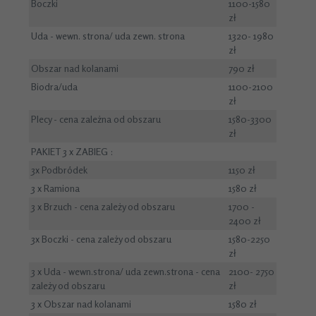
Boczki
1100-1580
zł
Uda - wewn. strona/ uda zewn. strona
1320- 1980
zł
Obszar nad kolanami
790 zł
Biodra/uda
1100-2100
zł
Plecy - cena zależna od obszaru
1580-3300
zł
PAKIET 3 x ZABIEG :
3x Podbródek
1150 zł
3 x Ramiona
1580 zł
3 x Brzuch - cena zależy od obszaru
1700 -
2400 zł
3x Boczki - cena zależy od obszaru
1580-2250
zł
3 x Uda - wewn.strona/ uda zewn.strona - cena
2100- 2750
zależy od obszaru
zł
3 x Obszar nad kolanami
1580 zł