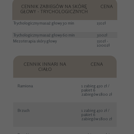
CENNIK ZABIEGÓW NA SKÓRĘ
CENA
GŁOWY - TRYCHOLOGICZNYCH
Trychologiczny masaż głowy 30 min
150zł
Trychologiczny masaż głowy 60 min
300zł
Mezoterapia skóry głowy
550zł -
1000zł
CENNIK INNARI NA
CENA
CIAŁO
Ramiona
1 zabieg 450 zł /
pakiet 6
zabiegów 1800 zł
Brzuch
1 zabieg 450 zł /
pakiet 6
zabiegów 1800 zł