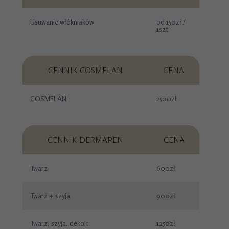
Usuwanie włókniaków
od 150zł /
1szt
CENNIK COSMELAN
CENA
COSMELAN
2500zł
CENNIK DERMAPEN
CENA
Twarz
600zł
Twarz + szyja
900zł
Twarz, szyja, dekolt
1250zł