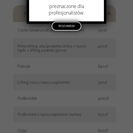
preznaczone dla
profesjonalistów.
CENNIK INNARI NA TWARZ
CENA
ROZUMIEM
Czoło (zmarszczki poziome, pionowe)
550zł
Pełen lifting oka (powieka dolna + kurze
450zł
łapki + lifting powieki górnej
Policzki
840zł
Lifting nosa z wyszczupleniem
350zl
Podbródek
400zł
Podbródek z wyszczupleniem żuchwy
650zł
Szyja
650zł