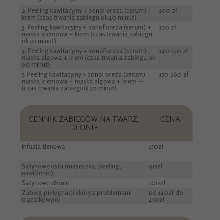
2. Peeling kawitacyjny + sonoForeza (serum) +
100 zł
krem (czas trwania zabiegu ok 40 minut)
3. Peeling kawitacyjny + sonoForeza (serum) +
120 zł
maska kremowa + krem (czas trwania zabiegu
ok 50 minut)
4. Peeling kawitacyjny + sonoForeza (serum)
140-150 zł
maska algowa + krem (czas trwania zabiegu ok
60 minut)
5. Peeling kawitacyjny + sonoForeza (serum)
150-160 zł
maska kremowa + maska algowa + krem —
(czas trwania zabiegiok 70 minut)
CENNIK ZABIEGÓW NA TWARZ,
CENA
DŁONIE
Infuzja tlenowa
150zł
Satynowe usta (maseczka, peeling,
90zł
nawilżenie)
Satynowe dłonie
100zł
Zabieg pielęgnacji skóry z problemami
od 140zł do
trądzikowymi
450zł