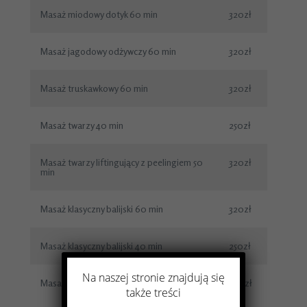
Masaż miodowy dotyk 60 min
320zł
Masaż jagodowy odżywczy 60 min
320zł
Masaż truskawkowy 60 min
320zł
Masaż twarzy 40 min
250zł
Masaż twarzy liftingujący z peelingiem 50
320zł
min
Masaż klasyczny balijski 60 min
320zł
Masaż klasyczny balijski 40 min
250zł
Na naszej stronie znajdują się
Masaż gorącymi kamieniami 60 min
269zł
także treści