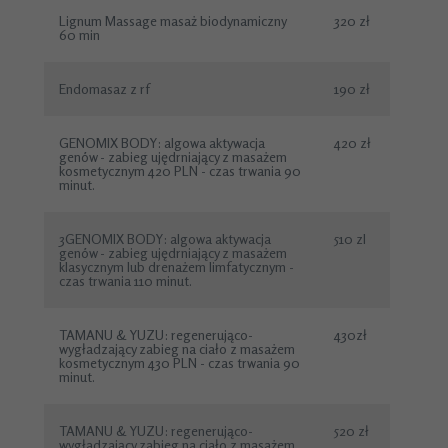
Lignum Massage masaż biodynamiczny
320 zł
60 min
Endomasaz z rf
190 zł
GENOMIX BODY: algowa aktywacja
420 zł
genów - zabieg ujędrniający z masażem
kosmetycznym 420 PLN - czas trwania 90
minut.
3GENOMIX BODY: algowa aktywacja
510 zl
genów - zabieg ujędrniający z masażem
klasycznym lub drenażem limfatycznym -
czas trwania 110 minut.
TAMANU & YUZU: regenerująco-
430zł
wygładzający zabieg na ciało z masażem
kosmetycznym 430 PLN - czas trwania 90
minut.
TAMANU & YUZU: regenerująco-
520 zł
wygładzający zabieg na ciało z masażem