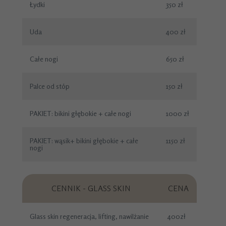
Łydki
350 zł
Uda
400 zł
Całe nogi
650 zł
Palce od stóp
150 zł
PAKIET: bikini głębokie + całe nogi
1000 zł
PAKIET: wąsik+ bikini głębokie + całe
1150 zł
nogi
CENNIK - GLASS SKIN
CENA
Glass skin regeneracja, lifting, nawilżanie
400zł