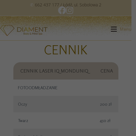
✆
662 437 177
/ Łódź, ul. Sobolowa 2
Menu
CENNIK
CENNIK LASER IQ MONDUNIQ
CENA
FOTOODMŁADZANIE
Oczy
200 zł
Twarz
450 zł