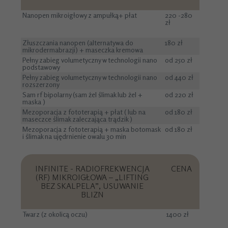
Nanopen mikroigłowy z ampułką+ płat
220 -280
zł
Złuszczania nanopen (alternatywa do
180 zł
mikrodermabrazji) + maseczka kremowa
Pełny zabieg volumetyczny w technologii nano
od 250 zł
podstawowy
Pełny zabieg volumetyczny w technologii nano
od 440 zł
rozszerzony
Sam rf bipolarny (sam żel ślimak lub żel +
od 220 zł
maska )
Mezoporacja z fototerapią + płat ( lub na
od 180 zł
maseczce ślimak zaleczająca trądzik )
Mezoporacja z fototerapią + maska botomask
od 180 zł
i ślimak na ujędrnienie owalu 30 min
INFINITE - RADIOFREKWENCJA
CENA
(RF) MIKROIGŁOWA – „LIFTING
BEZ SKALPELA”, USUWANIE
BLIZN
Twarz (z okolicą oczu)
1400 zł