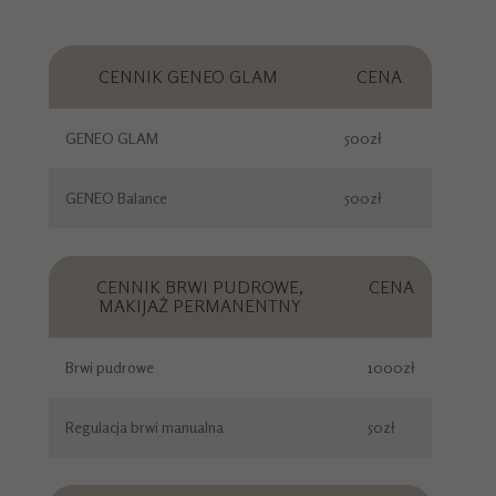
CENNIK GENEO GLAM
CENA
GENEO GLAM
500zł
GENEO Balance
500zł
CENNIK BRWI PUDROWE,
CENA
MAKIJAŻ PERMANENTNY
Brwi pudrowe
1000zł
Regulacja brwi manualna
50zł