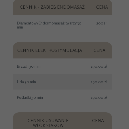
CENNIK - ZABIEG ENDOMASAŻ
CENA
Diamentowy Endermomasaż twarzy 30
200zł
min
CENNIK ELEKTROSTYMULACJA
CENA
Brzuch 30 min
190.00 zł
Uda 30 min
190.00 zł
Pośladki 30 min
190.00 zł
CENNIK USUWANIE
CENA
WŁÓKNIAKÓW