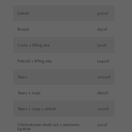
Dekolt
900zł
Brzuch
650zł
Czoło + lifting oka
750zł
Policzki + lifting oka
1040zł
Twarz
2000zł
Twarz + szyja
1850zł
Twarz + szyja + dekolt
2250zł
Odmłodzenie okolic ust + uniesienie
500zł
kącików