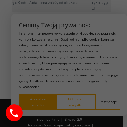
3 x Biodra /uda -cena zależy od obszaru
1980-2950
zł
3x Plecy
2500-
4650zł
Cenimy Twoją prywatność
Cena jest zależna głównie od ilości i rodzaju
Ta strona internetowa wykorzystuje pliki cookie, aby poprawić
amułek dlatego należy dokonać wyceny przed
komfort korzystania z niej. Spośród nich pliki cookie, które są
zabiegiem
sklasyfikowane jako niezbędne, są przechowywane w
przeglądarce, ponieważ są niezbędne do działania
podstawowych funkcji witryny. Używamy również plików cookie
CENNIK SAUNA KARBONOWA
CENA
stron trzecich, które pomagają nam analizować i rozumieć
sposób korzystania z tej witryny. Te pliki cookie będą
1 zabieg 30 min
90 zł
przechowywane w przeglądarce użytkownika wyłącznie za jego
zgodą. Użytkownik ma również możliwość rezygnacji z tych
4 zabiegi 30 min
280 zł
plików cookie.
8 zabiegów 30 min
560 zł
Akceptuję
Odrzucam
Preferencje
STRONA GŁÓWNA
EPILACJA LASEROWA PRIMELASE
wszystkie
wszystkie
ZABIEGI NA TWARZ
Geneo Glam i Balance
EXIMIA twarz -JEDYNY W ŁODZI
Bloomea Paris
Sinapsi 2.0
Nanofrax Mezoterapia frakcyjna igłowa