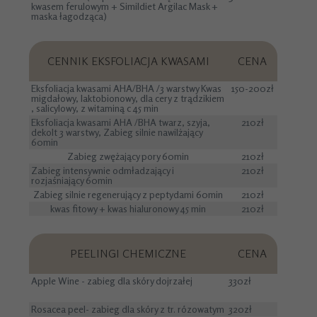
kwasem ferulowym + Simildiet Argilac Mask +
maska łagodząca)
CENNIK EKSFOLIACJA KWASAMI
CENA
Eksfoliacja kwasami AHA/BHA /3 warstwy Kwas
150-200zł
migdałowy, laktobionowy, dla cery z trądzikiem
, salicylowy, z witaminą c 45 min
Eksfoliacja kwasami AHA /BHA twarz, szyja,
210zł
dekolt 3 warstwy, Zabieg silnie nawilżający
60min
Zabieg zwężający pory 60min
210zł
Zabieg intensywnie odmładzający i
210zł
rozjaśniający 60min
Zabieg silnie regenerujący z peptydami 60min
210zł
kwas fitowy + kwas hialuronowy 45 min
210zł
PEELINGI CHEMICZNE
CENA
Apple Wine - zabieg dla skóry dojrzałej
330zł
Rosacea peel- zabieg dla skóry z tr. rózowatym
320zł