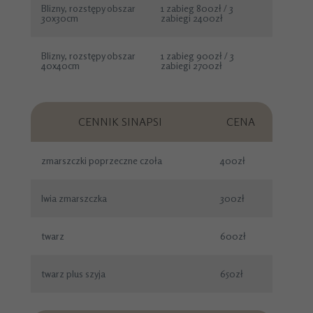
Blizny, rozstępy obszar
1 zabieg 800zł / 3
30x30cm
zabiegi 2400zł
Blizny, rozstępy obszar
1 zabieg 900zł / 3
40x40cm
zabiegi 2700zł
CENNIK SINAPSI
CENA
zmarszczki poprzeczne czoła
400zł
Iwia zmarszczka
300zł
twarz
600zł
twarz plus szyja
650zł