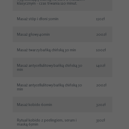
klasycznym - czas trwania 110 minut.
Masaż stóp i dłoni 50min
150zł
Masaż głowy 40min
200zł
Masaż twarzy bańką chińską 30 min
100zł
Masaż antycellulitowy bańką chińską 30
140zł
min
Masaż antycellulitowy bańką chińską 50
200zł
min
Masaż kobido 60min
320zł
Rytuał kobido z peelingiem, serum i
350zł
maską 65min