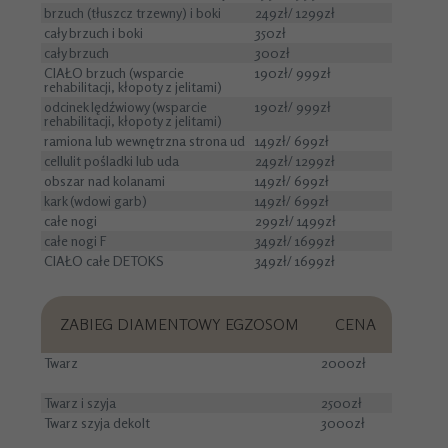
brzuch (tłuszcz trzewny) i boki
249zł/ 1299zł
cały brzuch i boki
350zł
cały brzuch
300zł
CIAŁO brzuch (wsparcie
190zł/ 999zł
rehabilitacji, kłopoty z jelitami)
odcinek lędźwiowy (wsparcie
190zł/ 999zł
rehabilitacji, kłopoty z jelitami)
ramiona lub wewnętrzna strona ud
149zł/ 699zł
cellulit pośladki lub uda
249zł/ 1299zł
obszar nad kolanami
149zł/ 699zł
kark (wdowi garb)
149zł/ 699zł
całe nogi
299zł/ 1499zł
całe nogi F
349zł/ 1699zł
CIAŁO całe DETOKS
349zł/ 1699zł
ZABIEG DIAMENTOWY EGZOSOM
CENA
Twarz
2000zł
Twarz i szyja
2500zł
Twarz szyja dekolt
3000zł