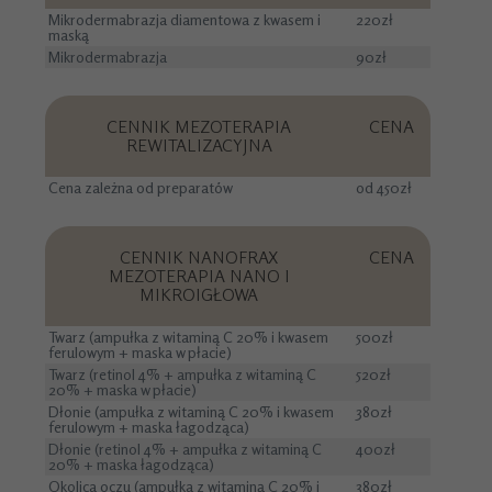
Mikrodermabrazja diamentowa z kwasem i
220zł
maską
Mikrodermabrazja
90zł
CENNIK MEZOTERAPIA
CENA
REWITALIZACYJNA
Cena zależna od preparatów
od 450zł
CENNIK NANOFRAX
CENA
MEZOTERAPIA NANO I
MIKROIGŁOWA
Twarz (ampułka z witaminą C 20% i kwasem
500zł
ferulowym + maska w płacie)
Twarz (retinol 4% + ampułka z witaminą C
520zł
20% + maska w płacie)
Dłonie (ampułka z witaminą C 20% i kwasem
380zł
ferulowym + maska łagodząca)
Dłonie (retinol 4% + ampułka z witaminą C
400zł
20% + maska łagodząca)
Okolica oczu (ampułka z witaminą C 20% i
380zł