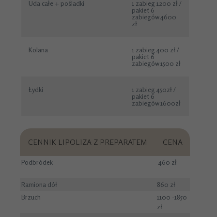
Uda całe + pośladki
1 zabieg 1200 zł /
pakiet 6
zabiegów 4600
zł
Kolana
1 zabieg 400 zł /
pakiet 6
zabiegów 1500 zł
Łydki
1 zabieg 450zł /
pakiet 6
zabiegów 1600zł
CENNIK LIPOLIZA Z PREPARATEM
CENA
Podbródek
460 zł
Ramiona dół
860 zł
Brzuch
1100 -1850
zł