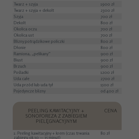
Twarz + szyja
1900 zł
Twarz + szyja + dekolt
2300 zł
Szyja
700 zł
Dekolt
800 zł
Okolica oczu
700 zł
Okolica ust
700 zł
Blizny potrądzikowe policzki
800 zł
Dłonie
800 zł
Ramiona, „pelikany”
900 zł
Biust
900 zł
Brzuch
900 zł
Pośladki
1200 zł
Uda całe
2700 zł
Uda przód lub uda tył
1500 zł
Pojedyncze blizny
od 400 zł
PEELING KAWITACYJNY +
CENA
SONOFOREZA Z ZABIEGIEM
PIELĘGNACYJNYM
1: Peeling kawitacyjny + krem (czas trwania
80 zł
zabiegu ok 30 — 35 minut)