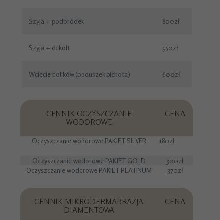
Szyja + podbródek
800zł
Szyja + dekolt
950zł
Wcięcie polików (poduszek bichota)
600zł
CENNIK OCZYSZCZANIE
CENA
WODOROWE
Oczyszczanie wodorowe PAKIET SILVER
180zł
Oczyszczanie wodorowe PAKIET GOLD
300zł
Oczyszczanie wodorowe PAKIET PLATINUM
370zł
CENNIK MIKRODERMABRAZJA
CENA
DIAMENTOWA