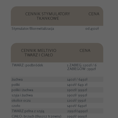
CENNIK STYMULATORY
CENA
TKANKOWE
Stymulator/Biorewitalizacja
od 450zł
CENNIK MELTIVIO
CENA
TWARZ I CIAŁO
TWARZ: podbródek
1 ZABIEG: 120zł / 6
ZABIEGÓW: 599zł
żuchwa
140zł / 649zł
poliki
140zł/ 649 zł
poliki i żuchwa
190zł/ 999zł
szyja i żuchwa
190zł/ 999zł
okolice oczu
120zł/ 599zł
czoło
140zł/ 649zł
TWARZ pełna z szyją
299zł/1499zł
CIAŁO: brzuch (tłuszcz trzewny)
199zł/ 999zł