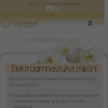
✆
662 437 177
/ Łódź, ul. Sobolowa 2
Menu
ELEKTROSTYMULACJA
Elektrogimnastyka mięśni
ma na celu wywołanie reakcji motorycznej mięśnia
lub grupy mięśni.
Prąd pobudza mięśnie do rytmicznych skurczów
takich jakie pojawiają się podczas ćwiczeń
fizycznych.