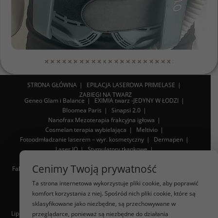
STRONA GŁÓWNA
EPILACJA LASEROWA PRIMELASE
ZABIEGI NA TWARZ
Geneo Glam i Balance
EXIMIA twarz -JEDYNY W ŁODZI
Bloomea Paris
Sinapsi 2.0
Nanofrax Mezoterapia frakcyjna igłowa
Cosmelan terapia wybielająca
Meltivio
Fotoodmładzanie laserem – wyr. kosmetyczny
Dermapen
Laser IQ
Stymulatory tkankowe
Diamentowy endermomasaż twarzy
Lipoliza iniekcyjna
Cenimy Twoją prywatność
Fala uderzeniowa STORZ
RF Mikroigłowa Infinite
Sonoforeza
Toksyna botulinowa
Volumetiq
Ta strona internetowa wykorzystuje pliki cookie, aby poprawić
komfort korzystania z niej. Spośród nich pliki cookie, które są
WYSZCZUPLANIE SYLWETKI
Liposukcja
Innari sylwetka, zmniejszenie cellulitu
sklasyfikowane jako niezbędne, są przechowywane w
Lipoliza iniekcyjna
Sauna karbonowa
Fala uderzeniowa Storz
przeglądarce, ponieważ są niezbędne do działania