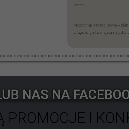
retinol.
Mezoterapia mikroigłowa – głębo
Długość igieł wahająca się od 0
LUB NAS NA FACEBO
Ą PROMOCJE I KONK