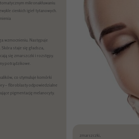
automatycznym mikronakłuwaniu
wykle cienkich igieł tytanowych.
mienia
lega wzmocnieniu. Następuje
 Skóra staje się gładsza,
cają się zmarszczki i rozstępy.
zny potrądzikowe.
nalików, co stymuluje komórki
ry – fibroblasty odpowiedzialne
lujące pigmentację melanocyty.
zmarszczki,