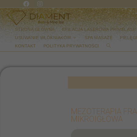
STRONA GŁÓWNA
EPILACJA LASEROWA PRIMELASE
USUWANIE WŁÓKNIAKÓW
SPA MASAŻE
PIELĘG
KONTAKT
POLITYKA PRYWATNOŚCI
MEZOTERAPIA FR
MIKROIGŁOWA