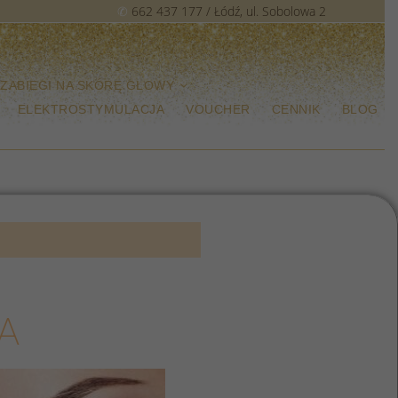
✆
662 437 177
/ Łódź, ul. Sobolowa 2
ZABIEGI NA SKÓRĘ GŁOWY
ELEKTROSTYMULACJA
VOUCHER
CENNIK
BLOG
A