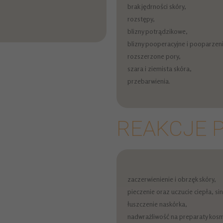
brak jędrności skóry,
rozstępy,
blizny potrądzikowe,
blizny pooperacyjne i pooparzen
rozszerzone pory,
szara i ziemista skóra,
przebarwienia.
REAKCJE 
zaczerwienienie i obrzęk skóry,
pieczenie oraz uczucie ciepła, sin
łuszczenie naskórka,
nadwrażliwość na preparaty kosm