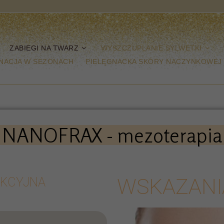
ZABIEGI NA TWARZ
WYSZCZUPLANIE SYLWETKI
NACJA W SEZONACH
PIELĘGNACKA SKÓRY NACZYNKOWEJ
NANOFRAX - mezoterapia
WSKAZANI
AKCYJNA