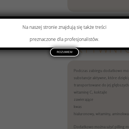
ABSORBCJ
Na naszej stronie znajdują się także treści
SKŁADNIK
preznaczone dla profesjonalistów.
AKTYWNY
ROZUMIEM
Podczas zabiegu dodatkowo moż
substancje aktywne, które dzięk
transportowane do jej głębszyc
witaminę C, koktajle
zawierające
kwas
hialuronowy, witaminy, aminokwa
Dodatkowo można użyć pilling m