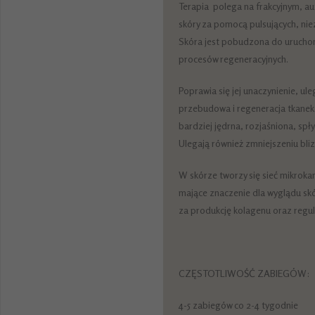
Terapia polega na frakcyjnym, 
skóry za pomocą pulsujących, niez
Skóra jest pobudzona do urucho
procesów regeneracyjnych.
Poprawia się jej unaczynienie, u
przebudowa i regeneracja tkanek.
bardziej jędrna, rozjaśniona, spły
Ulegają również zmniejszeniu bli
W skórze tworzy się sieć mikroka
mające znaczenie dla wyglądu skó
za produkcję kolagenu oraz regu
CZĘSTOTLIWOŚĆ ZABIEGÓW:
4-5 zabiegów co 2-4 tygodnie