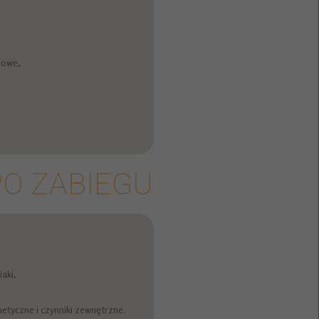
iowe,
PO ZABIEGU
iaki,
etyczne i czynniki zewnętrzne.