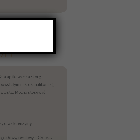
A
ÓW
CH
na aplikować na skórę
i powstałym mikrokanalikom są
h warstw. Można stosować
sy oraz koenzymy.
igdałowy, ferulowy, TCA oraz