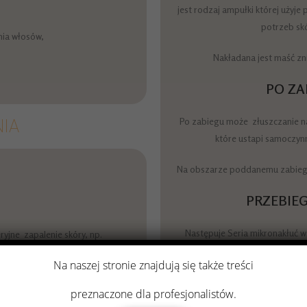
jest rodzaj ampułki której użyje
potrzeb skó
ia włosów,
Nakładana jest maść zni
PO ZA
Po zabiegu może złuszczanie na
IA
które ustapi samoczynn
Na obszarze poddanemu zabiego
PRZEBIE
Następuje Seria mikronakłuć w
jne zapalenie skóry, np.
zmieniając głębokoś
Na naszej stronie znajdują się także treści
Po naniesieniu na skórę odpo
preznaczone dla profesjonalistów.
kilka 