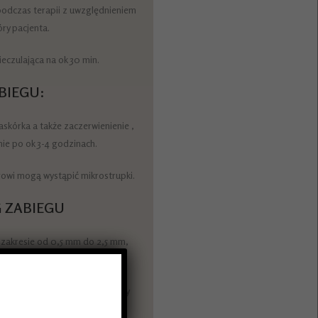
 podczas terapii z uwzględnieniem
ry pacjenta.
eczulająca na ok 30 min.
BIEGU:
skórka a także zaczerwienienie ,
ie po ok 3-4 godzinach.
wi mogą wystąpić mikrostrupki.
G ZABIEGU
 zakresie od 0,5 mm do 2,5 mm,
ć w trakcie zabiegu.
wiedniego preparatu wykonujemy
przejść.