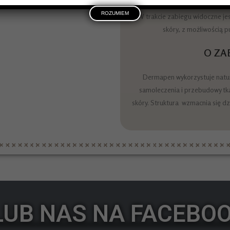
ROZUMIEM
W trakcie zabiegu widoczne je
skóry, z możliwością 
O ZA
Dermapen wykorzystuje natu
samoleczenia i przebudowy tka
skóry. Struktura wzmacnia się d
LUB NAS NA FACEBO