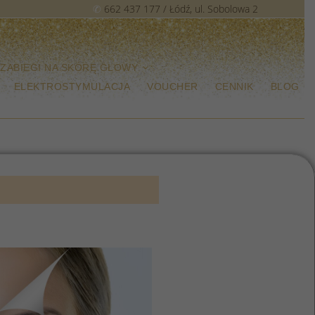
✆
662 437 177
/ Łódź, ul. Sobolowa 2
ZABIEGI NA SKÓRĘ GŁOWY
ELEKTROSTYMULACJA
VOUCHER
CENNIK
BLOG