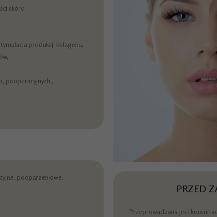
ści skóry.
stymulacja produkcji kolagenu,
ów,
h, pooperacyjnych ,
cyjne, pooparzeniowe,
PRZED Z
Przeprowadzana jest konsulta