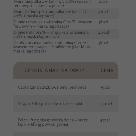
Twarz (ampułka z witaminą C 20% i kwasem
500zł
ferulowym + maska w płacie)
Twarz (retinol 4% + ampułka z witaminą C
520zł
20% + maska w płacie)
Dłonie (ampułka z witaminą C 20% i kwasem
380zł
ferulowym + maska łagodząca)
Dłonie (retinol 4% + ampułka z witaminą C
400zł
20% + maska łagodząca)
Okolica oczu (ampułka z witaminą C 20% i
380zł
kwasem ferulowym + Simildiet Argilac Mask +
maska łagodząca)
CENNIK INNARI NA TWARZ
CENA
Czoło (zmarszczki poziome, pionowe)
790zł
Szyja + V lift policzków + kurze łapki
1700zł
Pełen lifting oka (powieka dolna + kurze
450zł
łapki + lifting powieki górnej