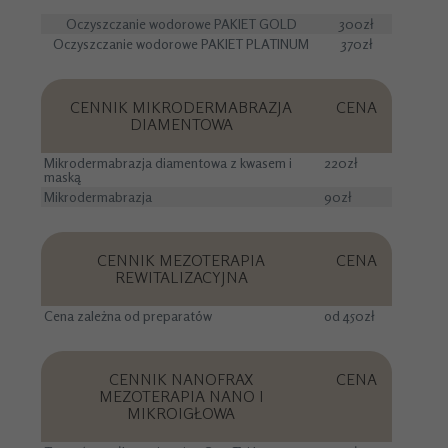
Oczyszczanie wodorowe PAKIET GOLD
300zł
Oczyszczanie wodorowe PAKIET PLATINUM
370zł
CENNIK MIKRODERMABRAZJA
CENA
DIAMENTOWA
Mikrodermabrazja diamentowa z kwasem i
220zł
maską
Mikrodermabrazja
90zł
CENNIK MEZOTERAPIA
CENA
REWITALIZACYJNA
Cena zależna od preparatów
od 450zł
CENNIK NANOFRAX
CENA
MEZOTERAPIA NANO I
MIKROIGŁOWA