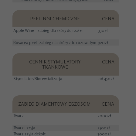
PEELINGI CHEMICZNE
CENA
Apple Wine - zabieg dla skóry dojrzałej
330zł
Rosacea peel- zabieg dla skóry z tr. rózowatym
320zł
CENNIK STYMULATORY
CENA
TKANKOWE
Stymulator/Biorewitalizacja
od 450zł
ZABIEG DIAMENTOWY EGZOSOM
CENA
Twarz
2000zł
Twarz i szyja
2500zł
Twarz szyja dekolt
3000zł