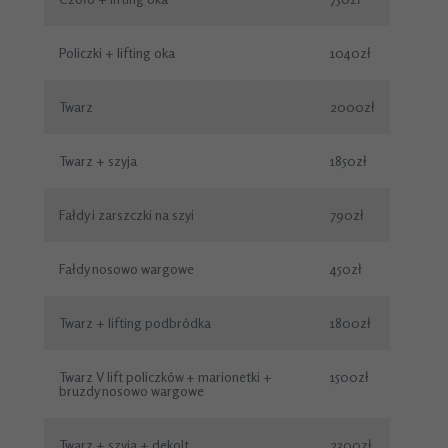
Policzki + lifting oka
1040zł
Twarz
2000zł
Twarz + szyja
1850zł
Fałdy i zarszczki na szyi
790zł
Fałdy nosowo wargowe
450zł
Twarz + lifting podbródka
1800zł
Twarz V lift policzków + marionetki +
1500zł
bruzdy nosowo wargowe
Twarz + szyja + dekolt
2300zł