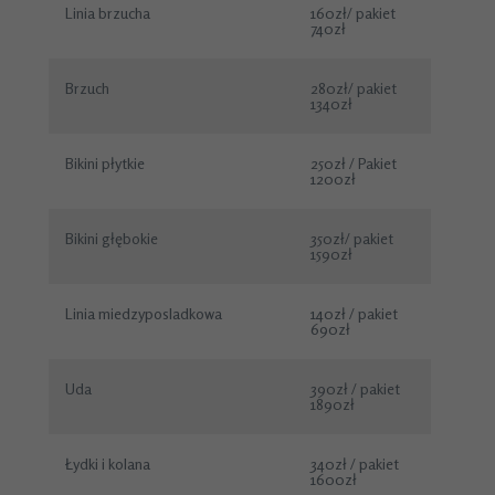
Linia brzucha
160zł/ pakiet
740zł
Brzuch
280zł/ pakiet
1340zł
Bikini płytkie
250zł / Pakiet
1200zł
Bikini głębokie
350zł/ pakiet
1590zł
Linia miedzyposladkowa
140zł / pakiet
690zł
Uda
390zł / pakiet
1890zł
Łydki i kolana
340zł / pakiet
1600zł