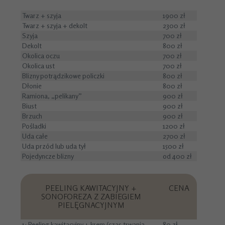
Twarz + szyja
1900 zł
Twarz + szyja + dekolt
2300 zł
Szyja
700 zł
Dekolt
800 zł
Okolica oczu
700 zł
Okolica ust
700 zł
Blizny potrądzikowe policzki
800 zł
Dłonie
800 zł
Ramiona, „pelikany”
900 zł
Biust
900 zł
Brzuch
900 zł
Pośladki
1200 zł
Uda całe
2700 zł
Uda przód lub uda tył
1500 zł
Pojedyncze blizny
od 400 zł
PEELING KAWITACYJNY +
CENA
SONOFOREZA Z ZABIEGIEM
PIELĘGNACYJNYM
1: Peeling kawitacyjny + krem (czas trwania
80 zł