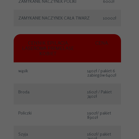
ZAMYKANIE NACZYNEK POLIKI
600zł
ZAMYKANIE NACZYNEK CAŁA TWARZ
1000zł
CENNIK EPILACJA
CENA
LASEROWA PRIMELASE
KOBIET
wąsik
140zł / pakiet 6
zabiegów 640zł
Broda
160zł / Pakiet
740zł
Policzki
190zł/ pakiet
890zł
Szyja
160zł/ pakiet
740zł