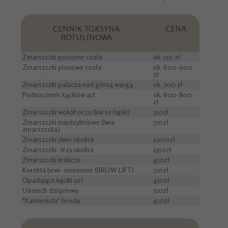
CENNIK TOKSYNA
CENA
BOTULINOWA
Zmarszczki poziome czoła
ok. 550 zł
Zmarszczki pionowe czoła
ok. 600-900
zł
Zmarszczki palacza nad górną wargą
ok. 700 zł
Podnoszenie kącików ust
ok. 600-800
zł
Zmarszczki wokół oczu (kurze łapki)
550zł
Zmarszczki międzybriowe (lwia
550zł
zmarszczka)
Zmarszczki dwie okolice
1000zł
Zmarszczki -trzy okolice
1350zł
Zmarszczki królicze
450zł
Korekta brwi -uniesienie (BROW LIFT)
550zł
Opadające kąciki ust
450zł
Uśmiech dziąsłowy
550zł
"Kamienista" broda
450zł