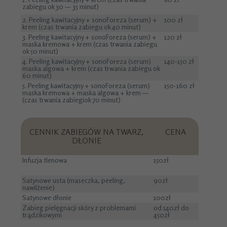
zabiegu ok 30 — 35 minut)
2. Peeling kawitacyjny + sonoForeza (serum) +
100 zł
krem (czas trwania zabiegu ok 40 minut)
3. Peeling kawitacyjny + sonoForeza (serum) +
120 zł
maska kremowa + krem (czas trwania zabiegu
ok 50 minut)
4. Peeling kawitacyjny + sonoForeza (serum)
140-150 zł
maska algowa + krem (czas trwania zabiegu ok
60 minut)
5. Peeling kawitacyjny + sonoForeza (serum)
150-160 zł
maska kremowa + maska algowa + krem —
(czas trwania zabiegiok 70 minut)
CENNIK ZABIEGÓW NA TWARZ,
CENA
DŁONIE
Infuzja tlenowa
150zł
Satynowe usta (maseczka, peeling,
90zł
nawilżenie)
Satynowe dłonie
100zł
Zabieg pielęgnacji skóry z problemami
od 140zł do
trądzikowymi
450zł