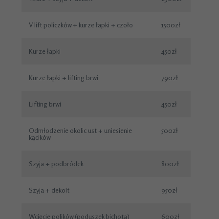
V lift policzków + kurze łapki + czoło
1500zł
Kurze łapki
450zł
Kurze łapki + lifting brwi
790zł
Lifting brwi
450zł
Odmłodzenie okolic ust + uniesienie
500zł
kącików
Szyja + podbródek
800zł
Szyja + dekolt
950zł
Wcięcie polików (poduszek bichota)
600zł