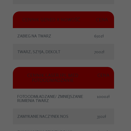
CENNIK GENEO X NOWOŚĆ
CENA
ZABIEG NA TWARZ
650zł
TWARZ, SZYJA, DEKOLT
700zł
CENNIK LASER IPL MED
CENA
FOTOODMADZANIE
FOTOODMŁADZANIE/ ZMNIEJSZANIE
1000zł
RUMIENIA TWARZ
ZAMYKANIE NACZYNEK NOS
350zł