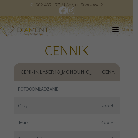
✆
662 437 177
/ Łódź, ul. Sobolowa 2
Menu
CENNIK
CENNIK LASER IQ MONDUNIQ
CENA
FOTOODMŁADZANIE
Oczy
200 zł
Twarz
600 zł