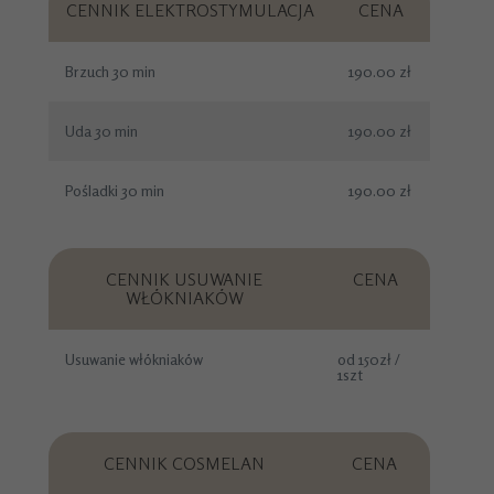
CENNIK ELEKTROSTYMULACJA
CENA
Brzuch 30 min
190.00 zł
Uda 30 min
190.00 zł
Pośladki 30 min
190.00 zł
CENNIK USUWANIE
CENA
WŁÓKNIAKÓW
Usuwanie włókniaków
od 150zł /
1szt
CENNIK COSMELAN
CENA