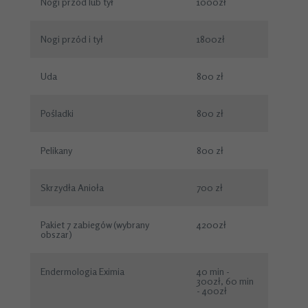
Nogi przód lub tył
1000zł
Nogi przód i tył
1800zł
Uda
800 zł
Pośladki
800 zł
Pelikany
800 zł
Skrzydła Anioła
700 zł
Pakiet 7 zabiegów (wybrany
4200zł
obszar)
Endermologia Eximia
40 min -
300zł, 60 min
- 400zł