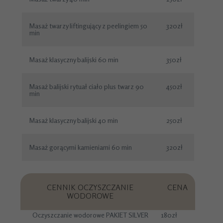
Masaż twarzy liftingujący z peelingiem 50
320zł
min
Masaż klasyczny balijski 60 min
350zł
Masaż balijski rytuał ciało plus twarz 90
450zł
min
Masaż klasyczny balijski 40 min
250zł
Masaż gorącymi kamieniami 60 min
320zł
CENNIK OCZYSZCZANIE
CENA
WODOROWE
Oczyszczanie wodorowe PAKIET SILVER
180zł