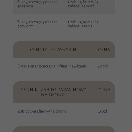
Blizny, rozstępy obszar
1 zabieg 800zł / 3
30x30cm
zabiegi 2400zł
Blizny, rozstępy obszar
1 zabieg 900zł / 3
40x40cm
zabiegi 2700zł
CENNIK - GLASS SKIN
CENA
Glass skin regeneracja, lifting, nawilżanie
400zł
CENNIK -ZABIEG PARAFINOWY
CENA
NA DŁONIE
Zabieg parafinowy na dłonie
150zł