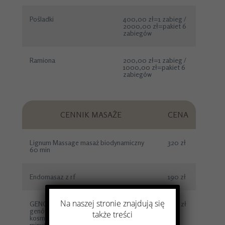
Pośladki
400,00 zł=1 zabieg /
2000,00 zł=pakiet 6
zabiegów
Ramiona
200,00 zł=1 zabieg /
1000,00 zł=pakiet 6
zabiegów
CENNIK MASAŻE
CENA
Lignum Massage masaż biodynamiczny
320 zł
60 min
Endomasaz z rf
190 zł
Na naszej stronie znajdują się
GENOMIX BODY: algowa aktywacja
420 zł
genów - zabieg ujędrniający z masażem
także treści
kosmetycznym 420 PLN - czas trwania 90
minut.