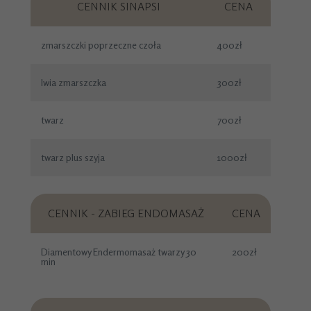
CENNIK SINAPSI
CENA
zmarszczki poprzeczne czoła
400zł
Iwia zmarszczka
300zł
twarz
700zł
twarz plus szyja
1000zł
CENNIK - ZABIEG ENDOMASAŻ
CENA
Diamentowy Endermomasaż twarzy 30
200zł
min