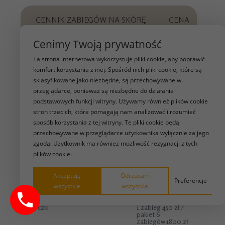
CENNIK ZABIEGÓW NA SKÓRĘ
CENA
GŁOWY - TRYCHOLOGICZNYCH
Cenimy Twoją prywatność
Trychologiczny masaż głowy 30 min
150zł
Ta strona internetowa wykorzystuje pliki cookie, aby poprawić
Trychologiczny masaż głowy 60 min
300zł
komfort korzystania z niej. Spośród nich pliki cookie, które są
Mezoterapia skóry głowy
550zł -
sklasyfikowane jako niezbędne, są przechowywane w
1000zł
przeglądarce, ponieważ są niezbędne do działania
podstawowych funkcji witryny. Używamy również plików cookie
stron trzecich, które pomagają nam analizować i rozumieć
CENNIK INNARI NA
CENA
sposób korzystania z tej witryny. Te pliki cookie będą
CIAŁO
przechowywane w przeglądarce użytkownika wyłącznie za jego
zgodą. Użytkownik ma również możliwość rezygnacji z tych
Ramiona
1 zabieg 700 zł
plików cookie.
Akceptuję
Odrzucam
Brzuch
1 zabieg 700 zł
Preferencje
wszystkie
wszystkie
Boczki
1 zabieg 450 zł /
pakiet 6
zabiegów 1800 zł