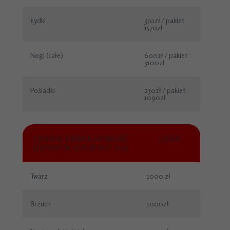
Łydki
350zł / pakiet
1570zł
Nogi (całe)
600zł / pakiet
3100zł
Pośladki
230zł / pakiet
1090zł
CENNIK EXIMIA NOWOŚĆ
CENA
JEDYNY W ŁODZI HIT 2025
Twarz
1000 zł
Brzuch
1000zł