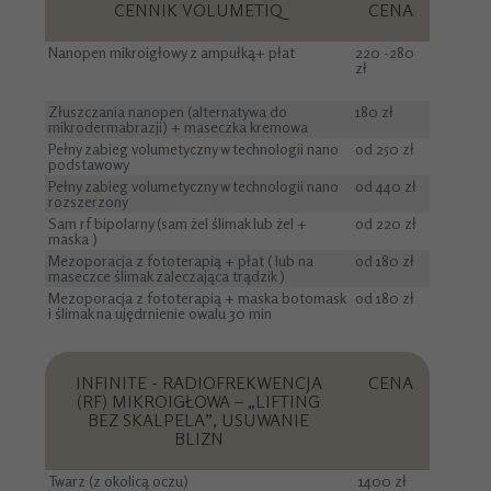
CENNIK VOLUMETIQ
CENA
Nanopen mikroigłowy z ampułką+ płat
220 -280
zł
Złuszczania nanopen (alternatywa do
180 zł
mikrodermabrazji) + maseczka kremowa
Pełny zabieg volumetyczny w technologii nano
od 250 zł
podstawowy
Pełny zabieg volumetyczny w technologii nano
od 440 zł
rozszerzony
Sam rf bipolarny (sam żel ślimak lub żel +
od 220 zł
maska )
Mezoporacja z fototerapią + płat ( lub na
od 180 zł
maseczce ślimak zaleczająca trądzik )
Mezoporacja z fototerapią + maska botomask
od 180 zł
i ślimak na ujędrnienie owalu 30 min
INFINITE - RADIOFREKWENCJA
CENA
(RF) MIKROIGŁOWA – „LIFTING
BEZ SKALPELA”, USUWANIE
BLIZN
Twarz (z okolicą oczu)
1400 zł