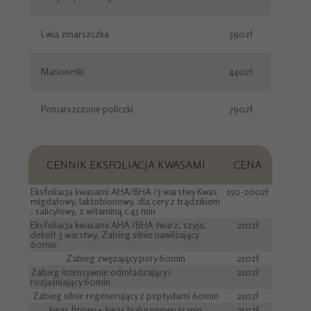
Lwia zmarszczka
390zł
Marionetki
440zł
Pomarszczone policzki
790zł
CENNIK EKSFOLIACJA KWASAMI
CENA
Eksfoliacja kwasami AHA/BHA /3 warstwy Kwas
150-200zł
migdałowy, laktobionowy, dla cery z trądzikiem
, salicylowy, z witaminą c 45 min
Eksfoliacja kwasami AHA /BHA twarz, szyja,
210zł
dekolt 3 warstwy, Zabieg silnie nawilżający
60min
Zabieg zwężający pory 60min
210zł
Zabieg intensywnie odmładzający i
210zł
rozjaśniający 60min
Zabieg silnie regenerujący z peptydami 60min
210zł
kwas fitowy + kwas hialuronowy 45 min
210zł