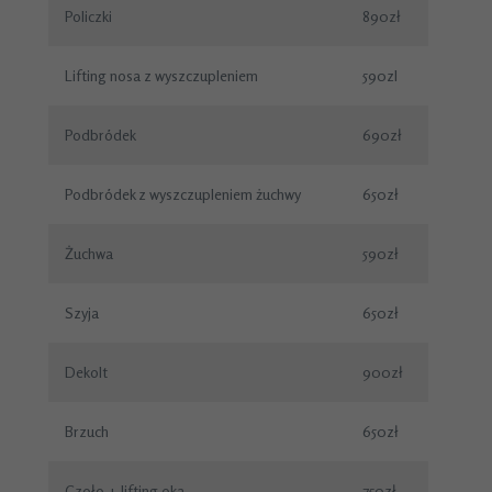
Policzki
890zł
Lifting nosa z wyszczupleniem
590zl
Podbródek
690zł
Podbródek z wyszczupleniem żuchwy
650zł
Żuchwa
590zł
Szyja
650zł
Dekolt
900zł
Brzuch
650zł
Czoło + lifting oka
750zł