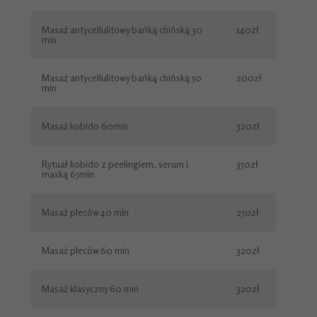
Masaż antycellulitowy bańką chińską 30
140zł
min
Masaż antycellulitowy bańką chińską 50
200zł
min
Masaż kobido 60min
320zł
Rytuał kobido z peelingiem, serum i
350zł
maską 65min
Masaż pleców 40 min
250zł
Masaż pleców 60 min
320zł
Masaż klasyczny 60 min
320zł