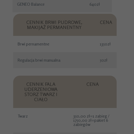
GENEO Balance
640zł
CENNIK BRWI PUDROWE,
CENA
MAKIJAŻ PERMANENTNY
Brwi pernamentne
1350zł
Regulacja brwi manualna
50zł
CENNIK FALA
CENA
UDERZENIOWA
STORZ TWARZ I
CIAŁO
Twarz
350,00 zł=1 zabieg /
1750,00 zł=pakiet 6
zabiegów