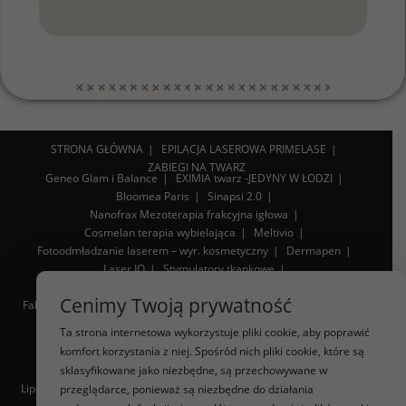
STRONA GŁÓWNA
EPILACJA LASEROWA PRIMELASE
ZABIEGI NA TWARZ
Geneo Glam i Balance
EXIMIA twarz -JEDYNY W ŁODZI
Bloomea Paris
Sinapsi 2.0
Nanofrax Mezoterapia frakcyjna igłowa
Cosmelan terapia wybielająca
Meltivio
Fotoodmładzanie laserem – wyr. kosmetyczny
Dermapen
Laser IQ
Stymulatory tkankowe
Diamentowy endermomasaż twarzy
Lipoliza iniekcyjna
Cenimy Twoją prywatność
Fala uderzeniowa STORZ
RF Mikroigłowa Infinite
Sonoforeza
Toksyna botulinowa
Volumetiq
Ta strona internetowa wykorzystuje pliki cookie, aby poprawić
komfort korzystania z niej. Spośród nich pliki cookie, które są
WYSZCZUPLANIE SYLWETKI
sklasyfikowane jako niezbędne, są przechowywane w
Liposukcja
Innari sylwetka, zmniejszenie cellulitu
Lipoliza iniekcyjna
Sauna karbonowa
Fala uderzeniowa Storz
przeglądarce, ponieważ są niezbędne do działania