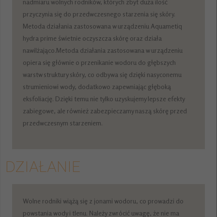
nadmiaru wolnych rodników, których zbyt duża ilość
przyczynia się do przedwczesnego starzenia się skóry.
Metoda działania zastosowana w urządzeniu Aquametiq
hydra prime świetnie oczyszcza skórę oraz działa
nawilżająco.Metoda działania zastosowana w urządzeniu
opiera się głównie o przenikanie wodoru do głębszych
warstw struktury skóry, co odbywa się dzięki nasyconemu
strumieniowi wody, dodatkowo zapewniając głęboką
eksfoliację. Dzięki temu nie tylko uzyskujemy lepsze efekty
zabiegowe, ale również zabezpieczamy naszą skórę przed
przedwczesnym starzeniem.
DZIAŁANIE
Wolne rodniki wiążą się z jonami wodoru, co prowadzi do
powstania wody i tlenu. Należy zwrócić uwagę, że nie ma